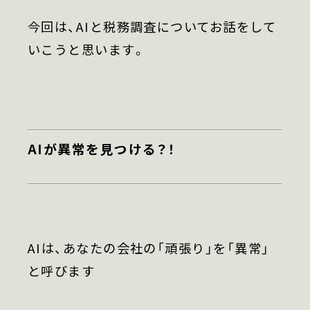
医院開業支援(医科)
今回は、AIと税務調査についてお話をして
いこうと思います。
-医院開業支援(歯科)
資産形成・資産保全・
事業保証
AIが異常を見つける？！
お知らせ
コラム
AIは、あなたの会社の「頑張り」を「異常」
セミナー情報
と呼びます