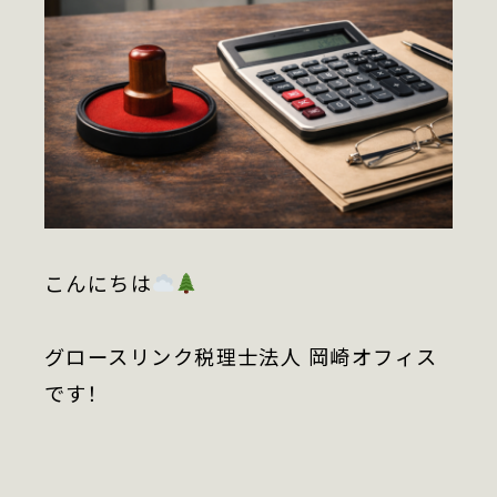
財務支援
IPO支援
M＆A支援
起業家支援
トータルサポート
こんにちは
グロースリンク税理士法人 岡崎オフィス
相続・事業承継・
後継者支援
です！
グロースリンク
社会保険労務士法人