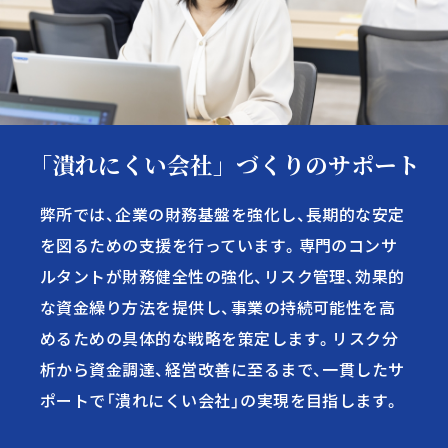
財務支援
IPO支援
「潰れにくい会社」づくりのサポート
M＆A支援
弊所では、企業の財務基盤を強化し、長期的な安定
を図るための支援を行っています。専門のコンサ
起業家支援
トータルサポート
ルタントが財務健全性の強化、リスク管理、効果的
な資金繰り方法を提供し、事業の持続可能性を高
相続・事業承継・
後継者支援
めるための具体的な戦略を策定します。リスク分
析から資金調達、経営改善に至るまで、一貫したサ
ポートで「潰れにくい会社」の実現を目指します。
グロースリンク
社会保険労務士法人