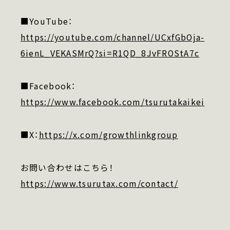
■YouTube：
https://youtube.com/channel/UCxfGbOja-
6ienL_VEKASMrQ?si=R1QD_8JvFROStA7c
■Facebook：
https://www.facebook.com/tsurutakaikei
■X：
https://x.com/growthlinkgroup
お問い合わせはこちら！
https://www.tsurutax.com/contact/