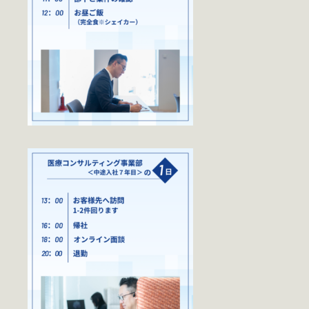
医院開業支援(医科)
-医院開業支援(歯科)
資産形成・資産保全・
事業保証
お知らせ
コラム
セミナー情報