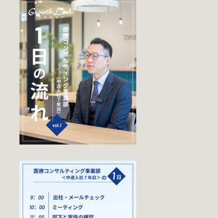
財務支援
IPO支援
M＆A支援
起業家支援
トータルサポート
相続・事業承継・
後継者支援
グロースリンク
社会保険労務士法人