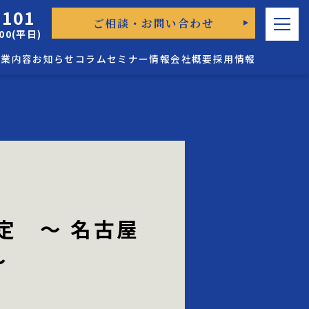
0101
ご相談・お問い合わせ
00(平日)
事業内容
お知らせ
コラム
セミナー情報
会社概要
採用情報
起業家支援
A支援
起業家支援
トータルサポート
A支援
トータルサポート
資産形成・資産保全・
支援(歯科)
資産形成・資産保全・
事業保証
支援(歯科)
事業保証
定 ～ 名古屋
～