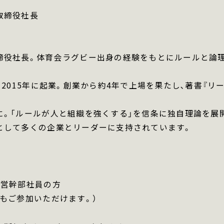
取締役社長
締役社長。体育会ラグビー出身の経験をもとにルールと論
､2015年に起業。創業から約4年で上場を
果たし､著書『リ
に。「ルールが人と組織を
強くする」を信条に独自理論を展
として多くの企業とリーダーに支持されています。
経営幹部社員の方
もご参加いただけます。）