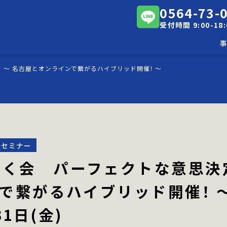
0564-73-
受付時間 9:00-18:
 ～ 名古屋とオンラインで繋がるハイブリッド開催！ ～
財務支援
IPO支援
M＆
財務支援
IPO支援
M＆
ースリンク
医院開業支援(医科)
-医院開業
ースリンク
険労務士法人
医院開業支援(医科)
-医院開業
険労務士法人
催セミナー
ー情報
会社概要
採用情報
咲く会 パーフェクトな意思決
で繋がるハイブリッド開催！ 
31日(金)