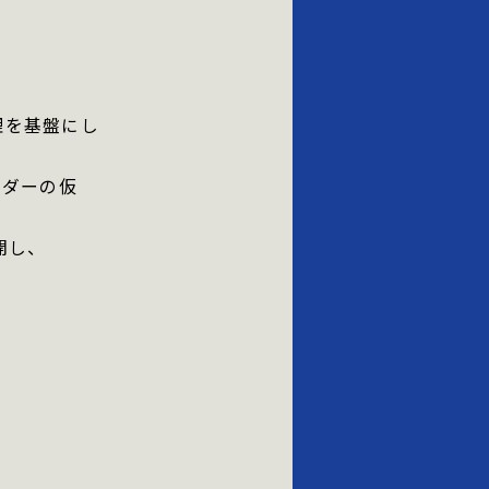
理を基盤にし
ーダーの仮
開し、