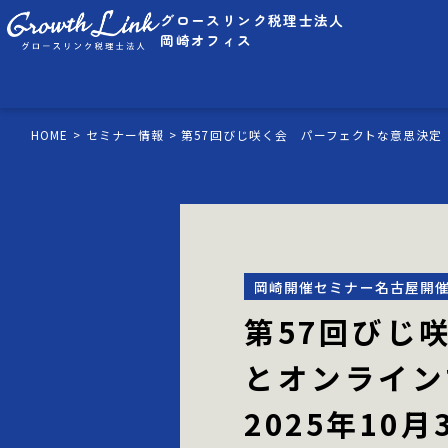
グロースリンク税理士法人
岡崎オフィス
事業内容
HOME
セミナー情報
第57回びじ咲く会 パーフェクトな意思決定
税理士顧問
税理士顧問
相続・事業承継・
グロ
相続・事業承継・
グロ
後継者支援
社会保
後継者支援
社会保
岡崎開催セミナー名古屋開
お知らせ
コラム
セミナ
第57回びじ
とオンライン
2025年10月