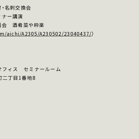
 受付・名刺交換会
 セミナー講演
0 懇親会 酒肴菜や粋楽
com/aichi/A2305/A230502/23040437/
）
オフィス セミナールーム
二丁目1番地8